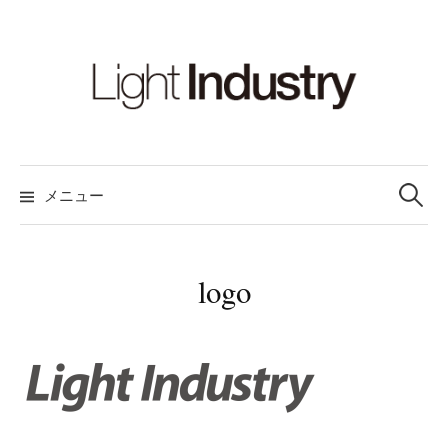
コ
ン
テ
ン
ツ
へ
検
ス
索:
メニュー
キ
ッ
プ
logo