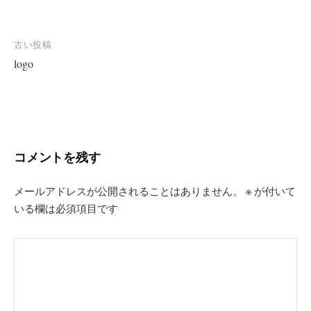
投
古い投稿
logo
稿
ナ
ビ
ゲ
ー
コメントを残す
シ
ョ
メールアドレスが公開されることはありません。
※
が付いて
いる欄は必須項目です
ン