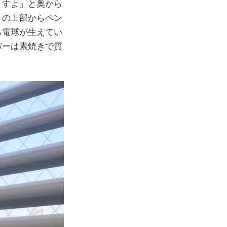
ますよ」と奥から
トの上部からペン
ら電球が生えてい
バーは素焼きで質