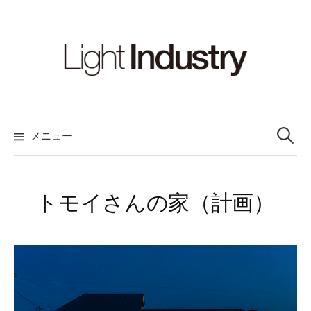
コ
ン
テ
ン
ツ
へ
検
ス
索:
メニュー
キ
ッ
プ
トモイさんの家（計画）